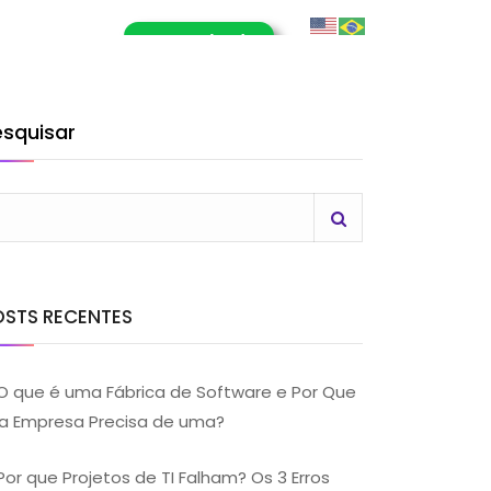
E-Book (RPA)
OG
CONTATO
LHE CONOSCO
esquisar
OSTS RECENTES
O que é uma Fábrica de Software e Por Que
a Empresa Precisa de uma?
Por que Projetos de TI Falham? Os 3 Erros