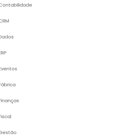
Contabilidade
CRM
Dados
ERP
Eventos
Fábrica
Finanças
Fiscal
Gestão