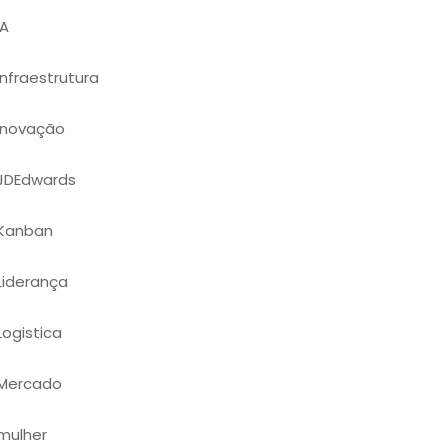
IA
Infraestrutura
Inovação
JDEdwards
Kanban
Liderança
Logistica
Mercado
mulher