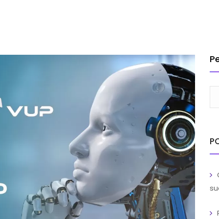
INSTITUCIONAL
SOLUÇÕES
SERVIÇOS
CLIENTES
BL
TRABA
P
P
su