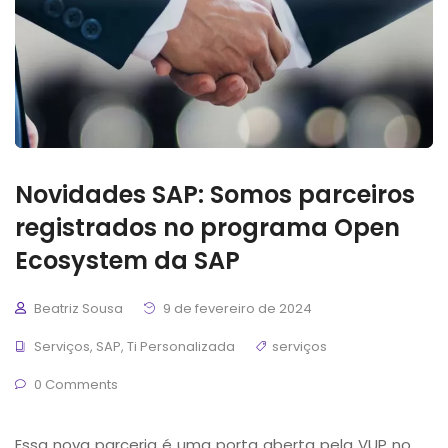
Novidades SAP: Somos parceiros
registrados no programa Open
Ecosystem da SAP
Beatriz Sousa
9 de fevereiro de 2024
Serviços
,
SAP
,
Ti Personalizada
serviços
0 Comments
Essa nova parceria é uma porta aberta pela VUP no