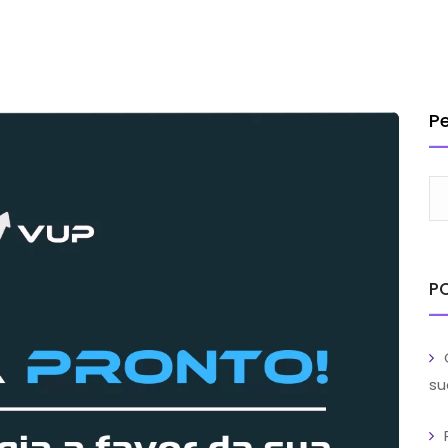
INSTITUCIONAL
SOLUÇÕES
SERVIÇOS
CLIENTES
BL
TRABA
P
P
su