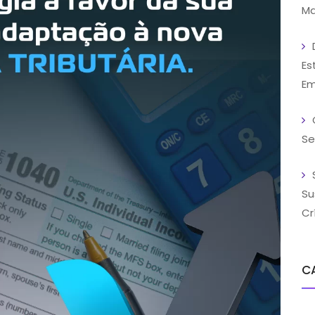
Ma
Es
Em
Se
Su
Cr
C