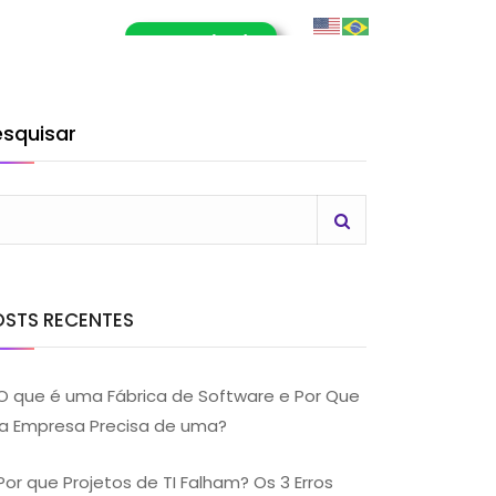
E-Book (RPA)
OG
CONTATO
LHE CONOSCO
esquisar
OSTS RECENTES
O que é uma Fábrica de Software e Por Que
a Empresa Precisa de uma?
Por que Projetos de TI Falham? Os 3 Erros