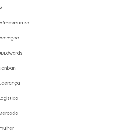
IA
Infraestrutura
Inovação
JDEdwards
Kanban
Liderança
Logistica
Mercado
mulher