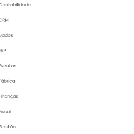
Contabilidade
CRM
Dados
ERP
Eventos
Fábrica
Finanças
Fiscal
Gestão