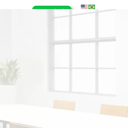
E-Book (RPA)
OG
CONTATO
LHE CONOSCO
A