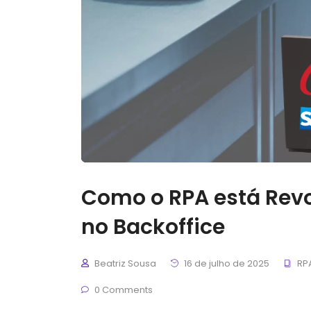
Como o RPA está Revo
no Backoffice
Beatriz Sousa
16 de julho de 2025
RP
0 Comments