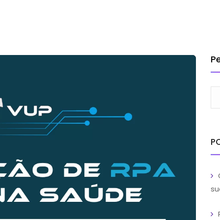
INSTITUCIONAL
SOLUÇÕES
SERVIÇOS
CLIENTES
BL
TRABA
P
P
su