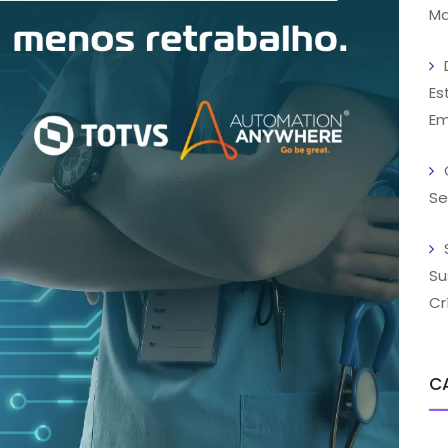
Ma
Es
Em
Se
Su
Cr
C