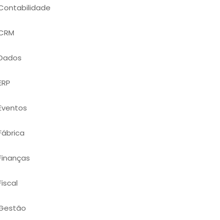
Contabilidade
CRM
Dados
ERP
Eventos
Fábrica
Finanças
Fiscal
Gestão