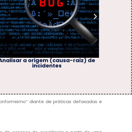
Atender prontamente aos
Exp
incidentes e requisições conforme
os Acordos de Nível de Serviço (SLA)
acordado
inconformismo” diante de práticas defasadas e