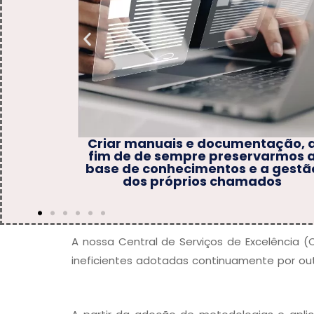
entação, a
Trabalhar o relacionamento 
ervarmos a
usuário, buscando sempre
 e a gestão
satisfação do mesmo
amados
A nossa Central de Serviços de Excelência (C
ineficientes adotadas continuamente por out