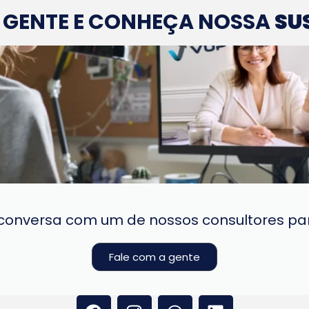
A GENTE E CONHEÇA NOSSA
SU
onversa com um de nossos consultores par
Fale com a gente