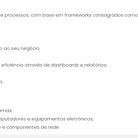
es e processos, com base em frameworks consagrados como I
o ao seu negócio;
eficiência através de dashboards e relatórios;
a;
temas;
computadores e equipamentos eletrônicos;
ão e componentes de rede.