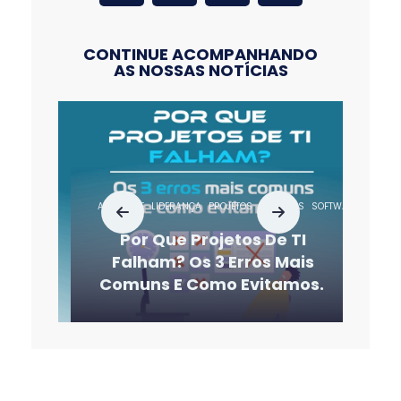
CONTINUE ACOMPANHANDO
AS NOSSAS NOTÍCIAS
AGILIDADE
LIDERANÇA
PROJETOS
SERVIÇOS
SOFTWARE
SUSTENTA
Por Que Projetos De TI
Falham? Os 3 Erros Mais
Comuns E Como Evitamos.