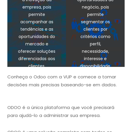
processos de
processos de
empresa, pois
negócio, pois
vendas, pois
vendas, pois
permite
permite
permite
permite
acompanhar as
segmentar os
armazenar,
armazenar,
tendências e as
clientes por
organizar e
organizar e
oportunidades do
critérios como
acessar todas as
acessar todas as
mercado e
perfil,
informações e
informações e
oferecer soluções
necessidade,
interações dos
interações dos
diferenciadas aos
interesse e
clientes em um
clientes em um
clientes.
disponibilidade.
só lugar.
só lugar.
Conheça o Odoo com a VUP e comece a tomar
decisões mais precisas baseando-se em dados.
ODOO é a única plataforma que você precisará
para ajudá-lo a administrar sua empresa.