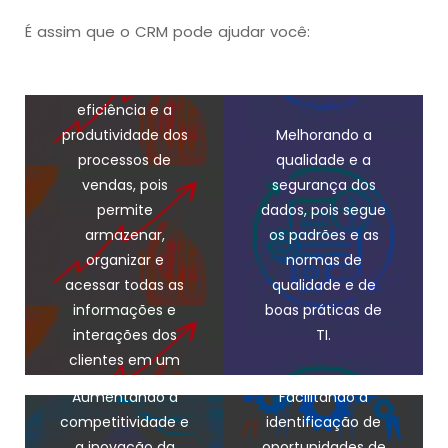
É assim que o CRM pode ajudar você:
Aumentando a
Aumentando a
Aumentando a
eficiência e a
eficiência e a
eficiência e a
produtividade dos
produtividade dos
produtividade dos
Melhorando a
processos de
processos de
qualidade e a
processos de
vendas, pois
vendas, pois
segurança dos
vendas, pois
permite
permite
dados, pois segue
permite
armazenar,
armazenar,
os padrões e as
armazenar,
organizar e
organizar e
organizar e
normas de
acessar todas as
acessar todas as
acessar todas as
qualidade e de
informações e
informações e
boas práticas de
informações e
interações dos
interações dos
interações dos
TI.
clientes em um
clientes em um
clientes em um
Aumentando a
só lugar.
só lugar.
Aumentando a
só lugar.
Aumentando a
Facilitando a
eficiência e a
eficiência e a
competitividade e
identificação de
produtividade dos
produtividade dos
a inovação da
oportunidades de