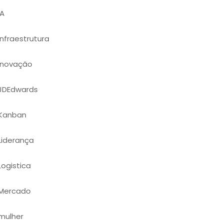
IA
Infraestrutura
Inovação
JDEdwards
Kanban
Liderança
Logistica
Mercado
mulher