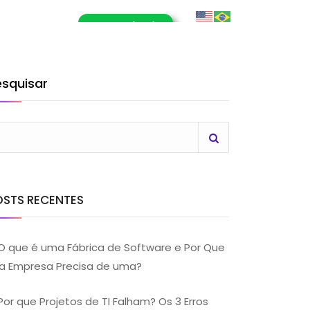
E-Book (RPA)
OG
CONTATO
LHE CONOSCO
esquisar
OSTS RECENTES
O que é uma Fábrica de Software e Por Que
a Empresa Precisa de uma?
Por que Projetos de TI Falham? Os 3 Erros