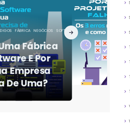
ÇA
PROJETOS
SERVIÇOS
SOFTWARE
SUSTENTAÇÃO
Projetos De TI
? Os 3 Erros
muns E Como
itamos.