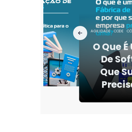
AGILIDADE
LIDERAN
Por Que 
Falham
Mais Co
Ev