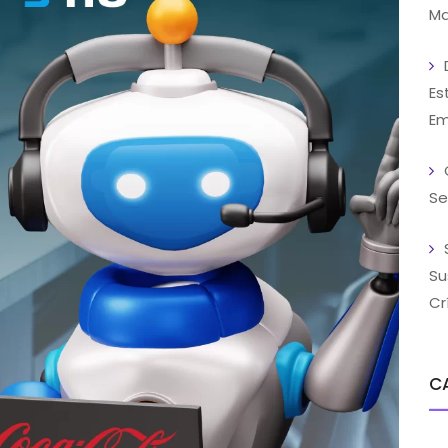
Ma
Es
Em
Se
Su
Cr
C