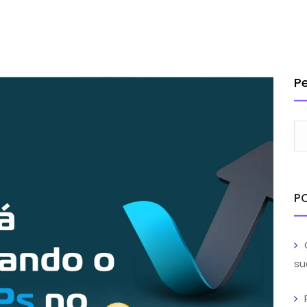
INSTITUCIONAL
SOLUÇÕES
SERVIÇOS
CLIENTES
BL
TRABA
P
P
su