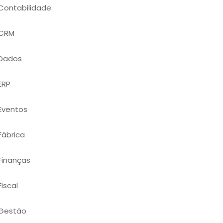
Contabilidade
CRM
Dados
ERP
Eventos
Fábrica
Finanças
Fiscal
Gestão