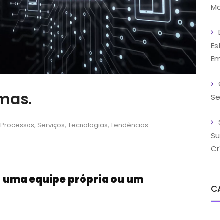
Ma
Es
Em
mas.
Se
Processos
,
Serviços
,
Tecnologias
,
Tendências
Su
Cr
r uma equipe própria ou um
C