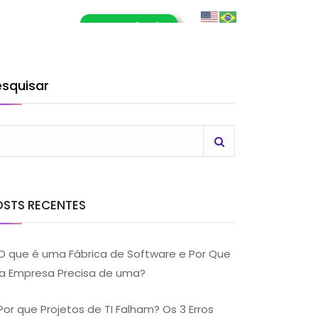
E-Book (RPA)
OG
CONTATO
LHE CONOSCO
esquisar
OSTS RECENTES
O que é uma Fábrica de Software e Por Que
a Empresa Precisa de uma?
Por que Projetos de TI Falham? Os 3 Erros