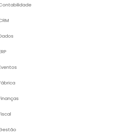
Contabilidade
CRM
Dados
ERP
Eventos
Fábrica
Finanças
Fiscal
Gestão