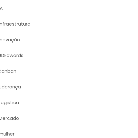
IA
Infraestrutura
Inovação
JDEdwards
Kanban
Liderança
Logistica
Mercado
mulher