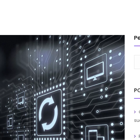
INSTITUCIONAL
SOLUÇÕES
SERVIÇOS
CLIENTES
BL
TRABA
P
P
su