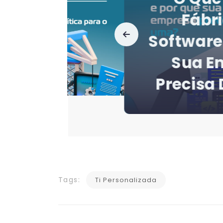
Por Que P
TI Falh
Erros Ma
E Como 
Tags:
Ti Personalizada