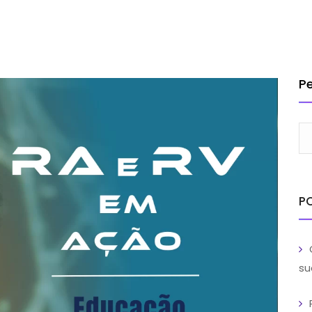
INSTITUCIONAL
SOLUÇÕES
SERVIÇOS
CLIENTES
BL
TRABA
P
P
su