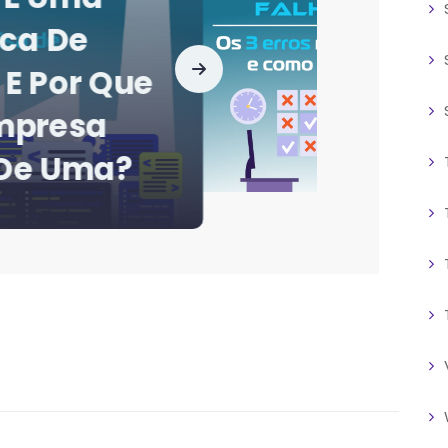
rojetos De
am? Os 3
is Comuns
Evitamos.