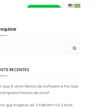
E-Book (RPA)
OG
CONTATO
LHE CONOSCO
esquisar
OSTS RECENTES
O que é uma Fábrica de Software e Por Que
a Empresa Precisa de uma?
Por que Projetos de TI Falham? Os 3 Erros