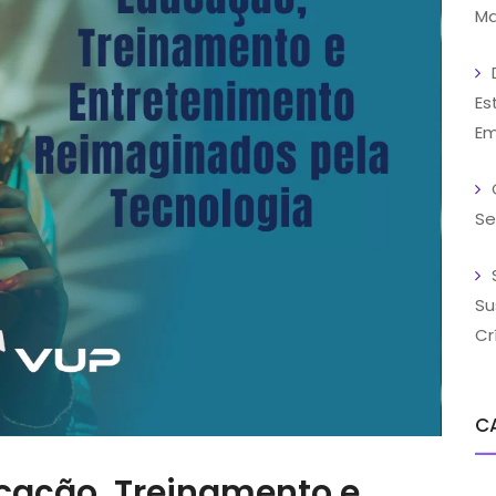
Ma
Es
Em
Se
Su
Cr
C
cação, Treinamento e