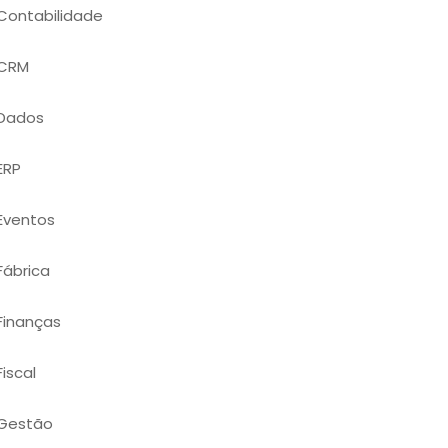
Contabilidade
CRM
Dados
ERP
Eventos
Fábrica
Finanças
Fiscal
Gestão