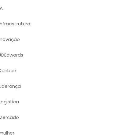
IA
Infraestrutura
Inovação
JDEdwards
Kanban
Liderança
Logistica
Mercado
mulher