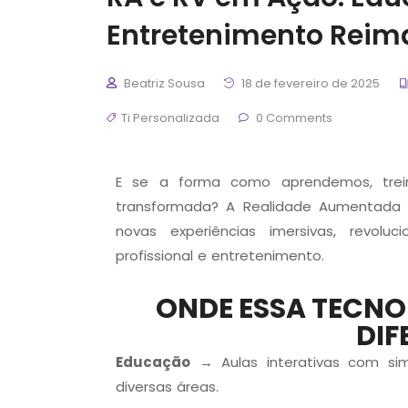
Entretenimento Reim
Beatriz Sousa
18 de fevereiro de 2025
Ti Personalizada
0 Comments
E se a forma como aprendemos, trei
transformada?
A
Realidade Aumentada 
novas experiências imersivas, revol
profissional e entretenimento.
ONDE ESSA TECNO
DIF
Educação
→ Aulas interativas com sim
diversas áreas.