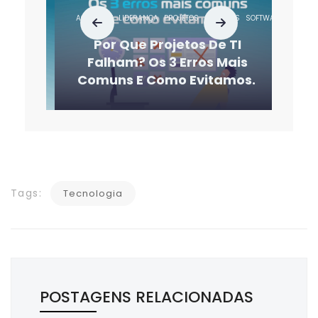
AGILIDADE
LIDERANÇA
PROJETOS
SERVIÇOS
SOFTWARE
SUSTENTA
Por Que Projetos De TI
Falham? Os 3 Erros Mais
Comuns E Como Evitamos.
Tags:
Tecnologia
POSTAGENS RELACIONADAS