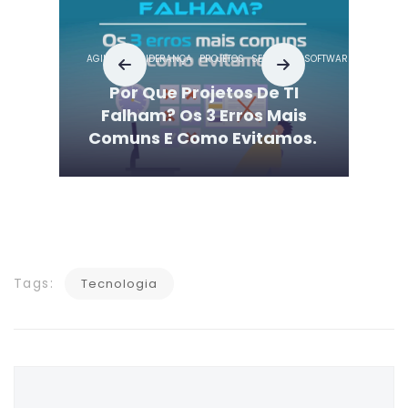
AGILIDADE
LIDERANÇA
PROJETOS
SERVIÇOS
SOFTWARE
SUSTENTA
Por Que Projetos De TI
Falham? Os 3 Erros Mais
Comuns E Como Evitamos.
Tags:
Tecnologia