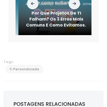
AGILIDADE
LIDERANÇA
PROJETOS
SERVIÇOS
SOFTWARE
SUSTENTA
Por Que Projetos De TI
Falham? Os 3 Erros Mais
Comuns E Como Evitamos.
Tags:
Ti Personalizada
POSTAGENS RELACIONADAS