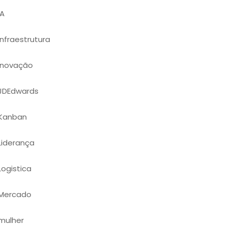
IA
Infraestrutura
Inovação
JDEdwards
Kanban
Liderança
Logistica
Mercado
mulher