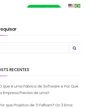
E-Book (RPA)
OG
CONTATO
LHE CONOSCO
esquisar
OSTS RECENTES
O que é uma Fábrica de Software e Por Que
a Empresa Precisa de uma?
Por que Projetos de TI Falham? Os 3 Erros