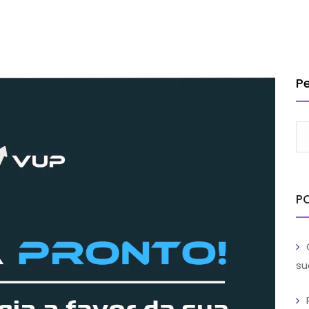
INSTITUCIONAL
SOLUÇÕES
SERVIÇOS
CLIENTES
BL
TRABA
P
P
su