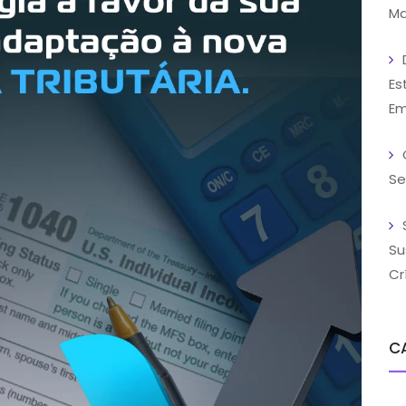
Ma
Es
Em
Se
Su
Cr
C