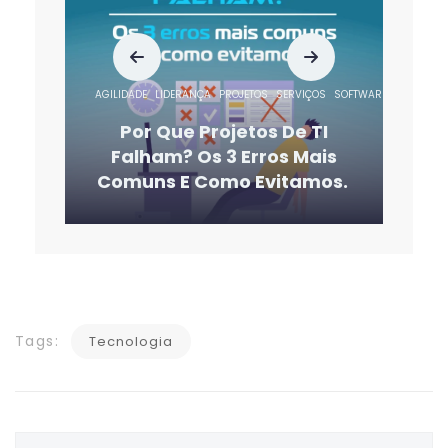
AGILIDADE
LIDERANÇA
PROJETOS
SERVIÇOS
SOFTWARE
SUSTENTA
Por Que Projetos De TI
Falham? Os 3 Erros Mais
Comuns E Como Evitamos.
Tags:
Tecnologia