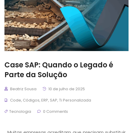
Case SAP: Quando o Legado é
Parte da Solução
Beatriz Sousa
10 de julho de 2025
Code
,
Códigos
,
ERP
,
SAP
,
Ti Personalizada
Tecnologia
0 Comments
Muitas empresas acreditam que precisam substituir