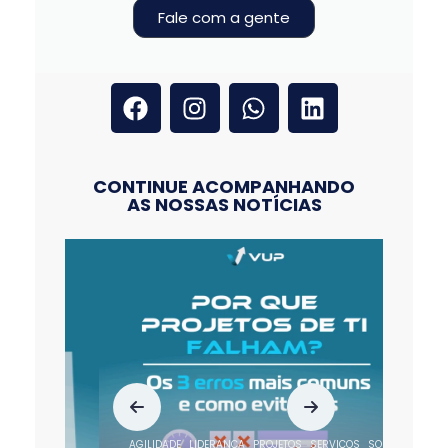
Fale com a gente
CONTINUE ACOMPANHANDO
AS NOSSAS NOTÍCIAS
AGILIDADE
LIDERANÇA
PROJETOS
SERVIÇOS
SOFTWARE
SUSTENTA