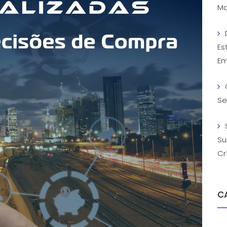
Ma
Es
Em
Se
Su
Cr
C