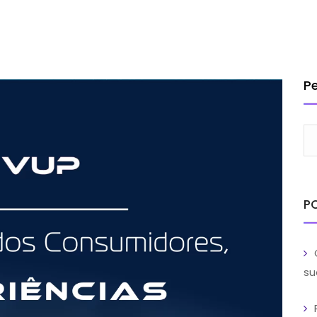
INSTITUCIONAL
SOLUÇÕES
SERVIÇOS
CLIENTES
BL
TRABA
P
P
su