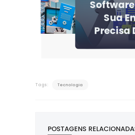
TI Falh
Erros Ma
E Como 
Tags:
Tecnologia
POSTAGENS RELACIONADA