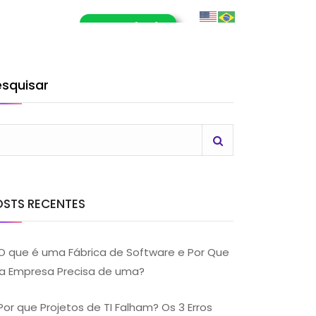
E-Book (RPA)
OG
CONTATO
LHE CONOSCO
esquisar
OSTS RECENTES
O que é uma Fábrica de Software e Por Que
a Empresa Precisa de uma?
Por que Projetos de TI Falham? Os 3 Erros