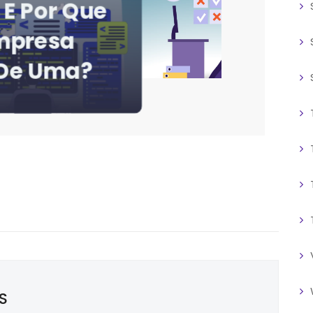
am? Os 3
is Comuns
Evitamos.
S