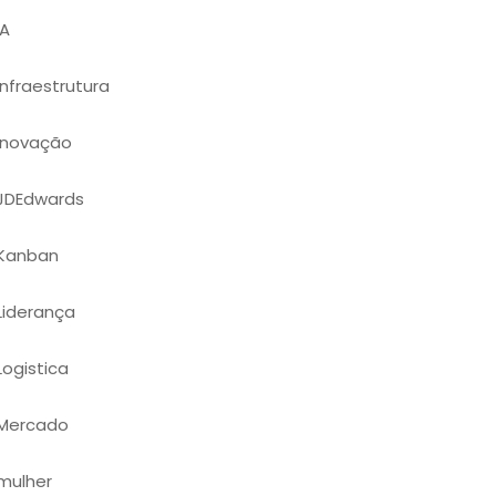
IA
Infraestrutura
Inovação
JDEdwards
Kanban
Liderança
Logistica
Mercado
mulher