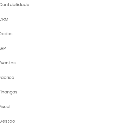
Contabilidade
CRM
Dados
ERP
Eventos
Fábrica
Finanças
Fiscal
Gestão