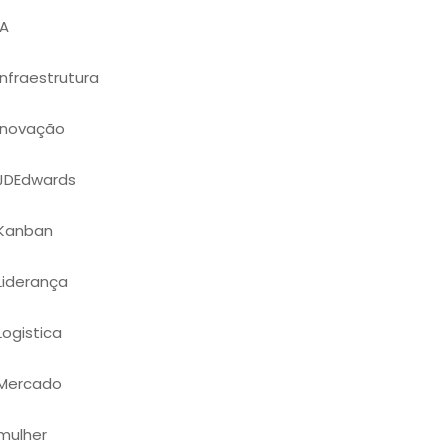
IA
Infraestrutura
Inovação
JDEdwards
Kanban
Liderança
Logistica
Mercado
mulher