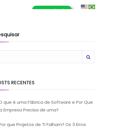
E-Book (RPA)
OG
CONTATO
LHE CONOSCO
esquisar
OSTS RECENTES
O que é uma Fábrica de Software e Por Que
a Empresa Precisa de uma?
Por que Projetos de TI Falham? Os 3 Erros