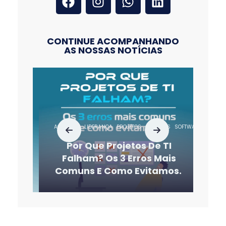
CONTINUE ACOMPANHANDO
AS NOSSAS NOTÍCIAS
AGILIDADE
LIDERANÇA
PROJETOS
SERVIÇOS
SOFTWARE
SUSTENTA
Por Que Projetos De TI
Falham? Os 3 Erros Mais
Comuns E Como Evitamos.