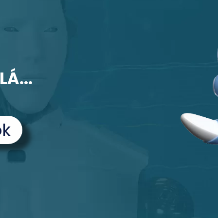
INSTITUCIONAL
SOLUÇÕES
SERVIÇOS
CLIENTES
BL
TRABA
Á...
ok